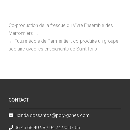
Co-production de la fresque du Vivre Ensemble des
Marronniers
→
←
Future école de Parmentier : co-produire un groupe
scolaire avec les enseignants de Saint-fons
CONTACT
lucinda.dossantos@poly-gones.com
06 46 68 40 98 / 04 74 90 07 06