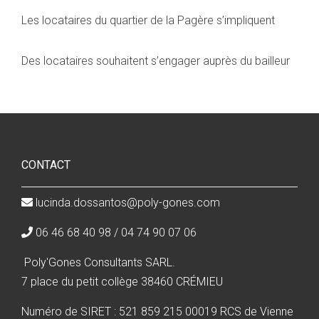
Les locataires du quartier de la Pagère s’impliquent
Des locataires souhaitent s’engager auprès du bailleur
Posts
navigation
CONTACT
lucinda.dossantos@poly-gones.com
06 46 68 40 98 / 04 74 90 07 06
Poly'Gones Consultants SARL.
7 place du petit collège 38460 CRÉMIEU
Numéro de SIRET : 521 859 215 00019 RCS de Vienne