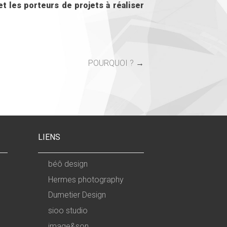
t les porteurs de projets à réaliser
POURQUOI ?
→
LIENS
béô design
Hermes photography
Dumetier Design
sioo studio
image&son