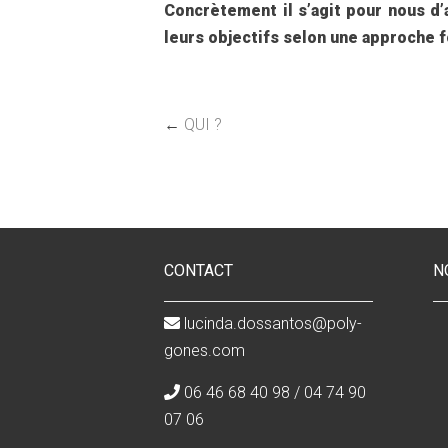
Concrètement il s’agit pour nous d’
leurs objectifs selon une approche f
←
QUI ?
CONTACT
N
lucinda.dossantos@poly-
gones.com
06 46 68 40 98 / 04 74 90
07 06